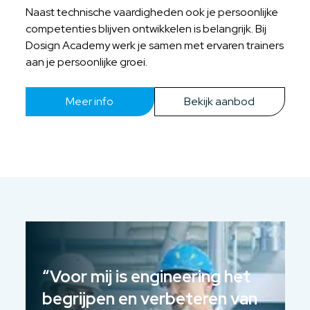
Naast technische vaardigheden ook je persoonlijke
competenties blijven ontwikkelen is belangrijk. Bij
Dosign Academy werk je samen met ervaren trainers
aan je persoonlijke groei.
Meer info
Bekijk aanbod
“
Voor mij is engineering het
“
begrijpen en verbeteren van
j