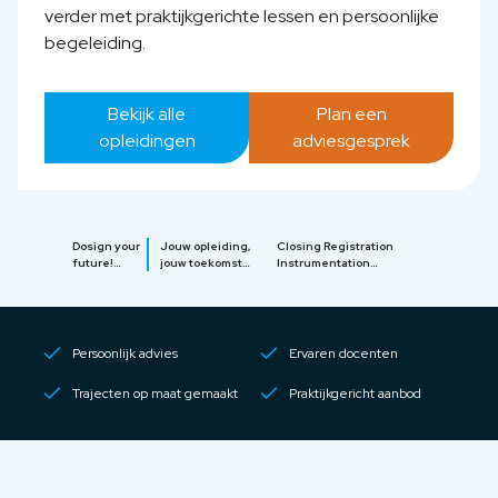
verder met praktijkgerichte lessen en persoonlijke
begeleiding.
Bekijk alle
Plan een
opleidingen
adviesgesprek
Dosign your
Jouw opleiding,
Closing Registration
future!
jouw toekomst
Instrumentation
Carrière in
Van Piping tot
Engineering - Piping
de techniek
Instrumentatie
Engineering - Industrial
Automation
Persoonlijk advies
Ervaren docenten
Trajecten op maat gemaakt
Praktijkgericht aanbod