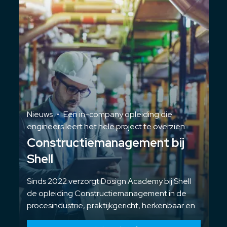
Nieuws
•
Een in-company opleiding die
engineers leert het hele project te overzien.
Constructiemanagement bij
Shell
Sinds 2022 verzorgt Dosign Academy bij Shell
de opleiding Constructiemanagement in de
procesindustrie, praktijkgericht, herkenbaar en
volledig in-company.