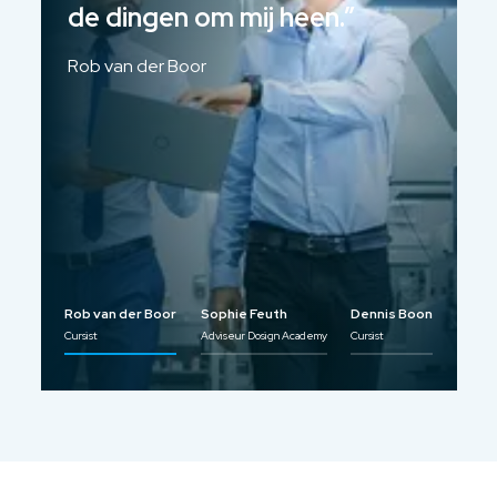
de dingen om mij heen.
”
v
A
Rob van der Boor
S
Rob van der Boor
Sophie Feuth
Dennis Boon
Cursist
Adviseur Dosign Academy
Cursist